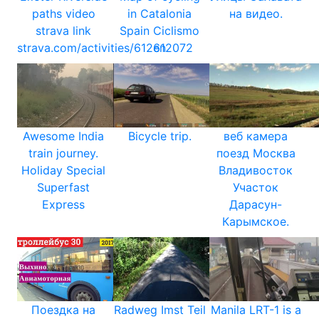
paths video
in Catalonia
на видео.
strava link
Spain Ciclismo
strava.com/activities/612612072
en
Awesome India
Bicycle trip.
веб камера
train journey.
поезд Москва
Holiday Special
Владивосток
Superfast
Участок
Express
Дарасун-
Карымское.
Поездка на
Radweg Imst Teil
Manila LRT-1 is a