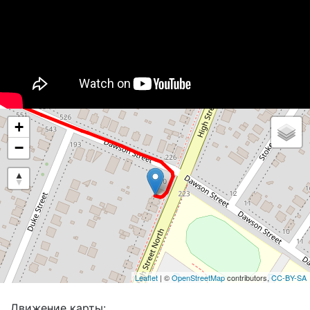
+
−
Leaflet
| ©
OpenStreetMap
contributors,
CC-BY-SA
Движение карты: