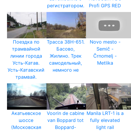
регистратором.
Profi GPS RED
Поездка по
Трасса 38Н-651.
Novo mesto -
трамвайной
Басово,
Semič -
линии города
Жилино. Трек
Črnomelj -
Усть-Катав.
самодельный,
Metlika
Усть-Катавский
немного не
трамвай.
Акатьевское
Voorin de cabine
Manila LRT-1 is a
шоссе
van Boppard tot
fully elevated
(Московская
Boppard-
light rail