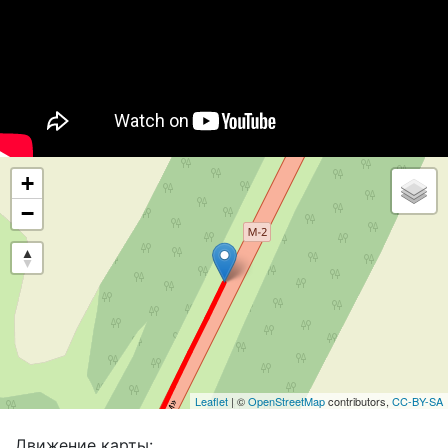
+
−
Leaflet
| ©
OpenStreetMap
contributors,
CC-BY-SA
Движение карты: