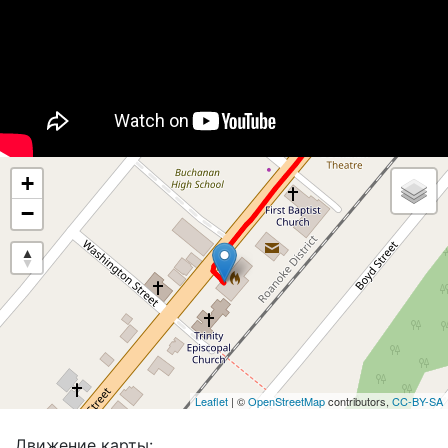
+
−
Leaflet
| ©
OpenStreetMap
contributors,
CC-BY-SA
Движение карты: