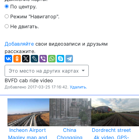
По центру.
Режим "Навигатор".
Не двигать.
Добавляйте
свои видеозаписи и друзьям
расскажите.
Это место на других картах
BVFD cab ride video
Добавлено 2017-03-25 17:16:42.
Удалить.
Incheon Airport
China
Dordrecht street
Maglev map and
Chongqing
4k video. GPS-