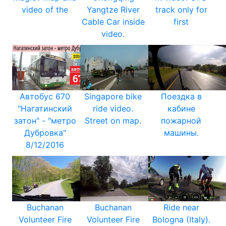
video of the
Yangtze River
track only for
Cable Car inside
first
video.
Автобус 670
Singapore bike
Поездка в
"Нагатинский
ride video.
кабине
затон" - "метро
Street on map.
пожарной
Дубровка"
машины.
8/12/2016
Buchanan
Buchanan
Ride near
Volunteer Fire
Volunteer Fire
Bologna (Italy).