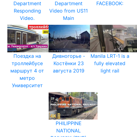
Department
Department
FACEBOOK:
Responding
Video from US11
Video.
Main
Поездка на
Дивногорье -
Manila LRT-1 is a
троллейбусе
Костёнки 23
fully elevated
маршрут 4 от
августа 2019
light rail
метро
Университет
PHILIPPINE
NATIONAL