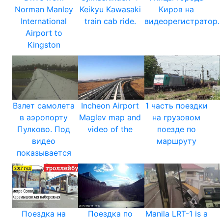
Norman Manley
Keikyu Kawasaki
Киров на
International
train cab ride.
видеорегистратор.
Airport to
Kingston
Взлет самолета
Incheon Airport
1 часть поездки
в аэропорту
Maglev map and
на грузовом
Пулково. Под
video of the
поезде по
видео
маршруту
показывается
Поездка на
Поездка по
Manila LRT-1 is a