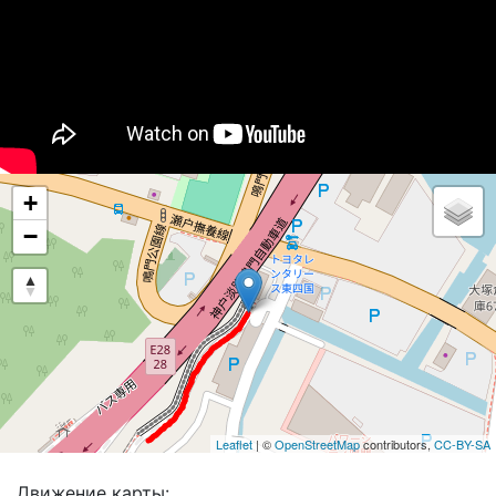
+
−
Leaflet
| ©
OpenStreetMap
contributors,
CC-BY-SA
Движение карты: