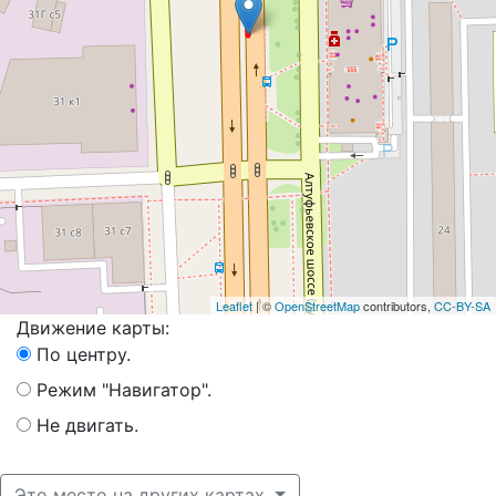
Leaflet
| ©
OpenStreetMap
contributors,
CC-BY-SA
Движение карты:
По центру.
Режим "Навигатор".
Не двигать.
Это место на других картах