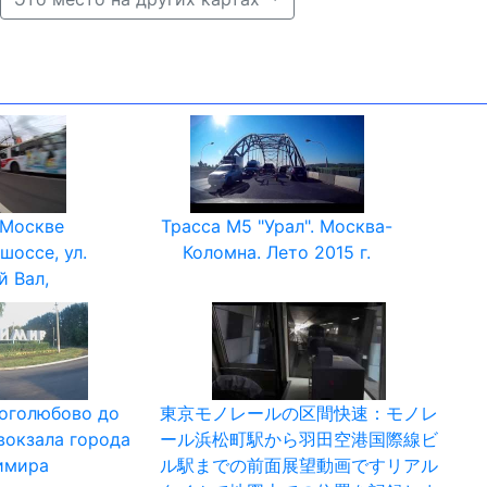
 Москве
Трасса М5 "Урал". Москва-
шоссе, ул.
Коломна. Лето 2015 г.
 Вал,
Боголюбово до
東京モノレールの区間快速：モノレ
вокзала города
ール浜松町駅から羽田空港国際線ビ
имира
ル駅までの前面­展望動画ですリアル