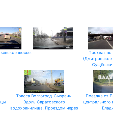
фьевское шоссе.
Прохват по
(Дмитровское 
Сущёвский
Трасса Волгоград-Сызрань.
Поездка от 
ицы
Вдоль Саратовского
центрального 
водохранилища. Проездом через
Влад