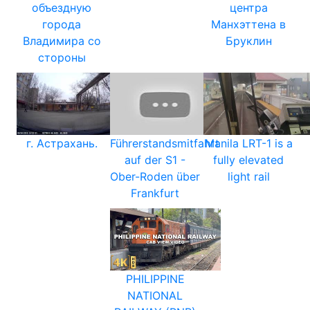
объездную
центра
города
Манхэттена в
Владимира со
Бруклин
стороны
г. Астрахань.
Führerstandsmitfahrt
Manila LRT-1 is a
auf der S1 -
fully elevated
Ober-Roden über
light rail
Frankfurt
PHILIPPINE
NATIONAL