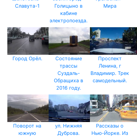
Славута-1
Голицыно в
Мира
кабине
электропоезда.
Город Орёл.
Состояние
Проспект
трассы
Ленина, г
Суздаль-
Владимир. Трек
Обращиха в
самодельный.
2016 году.
Поворот на
ул. Нижняя
Рассказы о
южную
Дуброва.
Нью-Йорке. Из