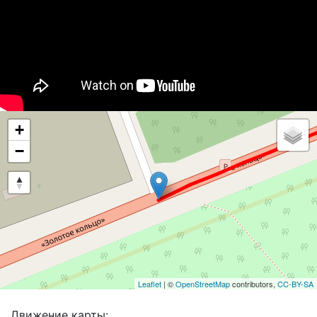
+
−
Leaflet
| ©
OpenStreetMap
contributors,
CC-BY-SA
Движение карты: