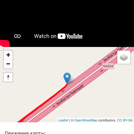
+
−
Leaflet
| ©
OpenStreetMap
contributors,
CC-BY-SA
Движение карты: