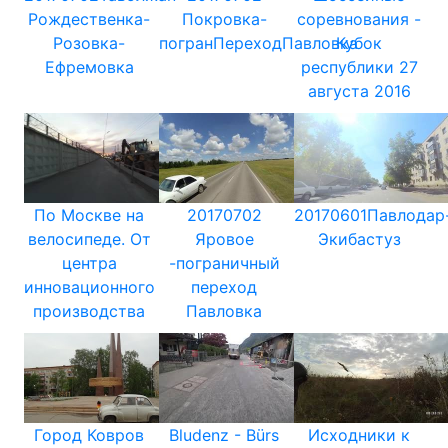
Рождественка-
Покровка-
соревнования -
Розовка-
погранПереходПавловка
Кубок
Ефремовка
республики 27
августа 2016
По Москве на
20170702
20170601Павлодар
велосипеде. От
Яровое
Экибастуз
центра
-пограничный
инновационного
переход
производства
Павловка
Город Ковров
Bludenz - Bürs
Исходники к