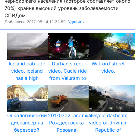
чернокожего населения (которое составляет около
70%) крайне высокий уровень заболеваемости
СПИДом.
Добавлено 2017-08-14 12:22:59.
Удалить.
Iceland cab ride
Durban street
Watford street
video. Iceland
video. Cucle ride
video.
has a high
from Veluram to
Онкологический
20170702Таволжан-
Bicycle dashcam
диспансер на
Рождественка-
video of drivin in
березовой
Розовка-
Republic of