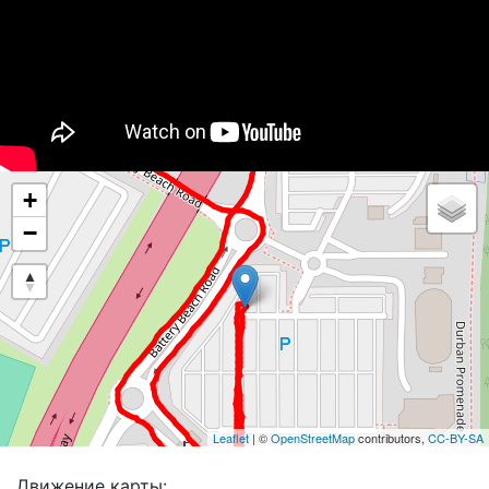
+
−
Leaflet
| ©
OpenStreetMap
contributors,
CC-BY-SA
Движение карты: