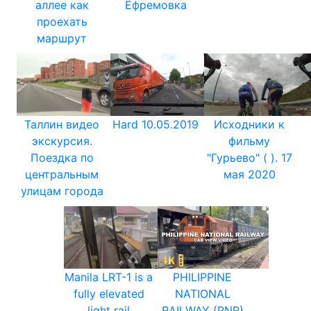
аллее как
Ефремовка
проехать
маршрут
Таллин видео
Hard 10.05.2019
Исходники к
экскурсия.
фильму
Поездка по
"Гурьево" ( ). 17
центральным
мая 2020
улицам города
Manila LRT-1 is a
PHILIPPINE
fully elevated
NATIONAL
light rail
RAILWAY (PNR)