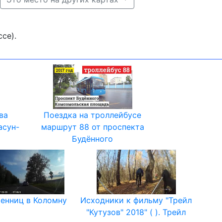
се).
ва
Поездка на троллейбусе
асун-
маршрут 88 от проспекта
Будённого
Сенниц в Коломну
Исходники к фильму "Трейл
"Кутузов" 2018" ( ). Трейл