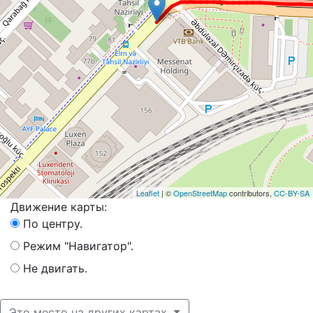
Leaflet
| ©
OpenStreetMap
contributors,
CC-BY-SA
Движение карты:
По центру.
Режим "Навигатор".
Не двигать.
Это место на других картах