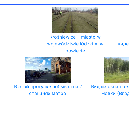
Krośniewice – miasto w
województwie łódzkim, w
виде
powiecie
В этой прогулке побывал на 7
Вид из окна пое
станциях метро.
Новки (Вла