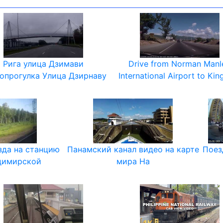
Рига улица Дзимави
Drive from Norman Manl
опрогулка Улица Дзирнаву
International Airport to Kin
зда на станцию
Панамский канал видео на карте
Поез
димирской
мира На