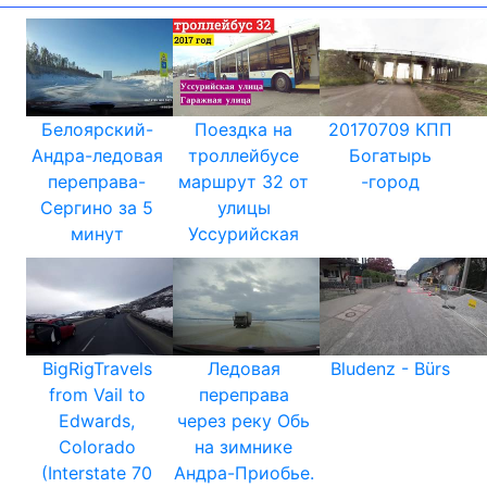
Белоярский-
Поездка на
20170709 КПП
Андра-ледовая
троллейбусе
Богатырь
переправа-
маршрут 32 от
-город
Сергино за 5
улицы
минут
Уссурийская
BigRigTravels
Ледовая
Bludenz - Bürs
from Vail to
переправа
Edwards,
через реку Обь
Colorado
на зимнике
(Interstate 70
Андра-Приобье.