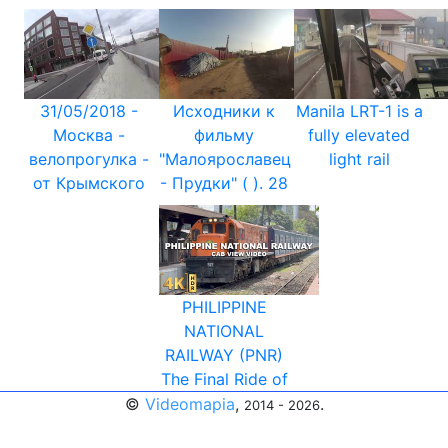
31/05/2018 -
Исходники к
Manila LRT-1 is a
Москва -
фильму
fully elevated
велопрогулка -
"Малоярославец
light rail
от Крымского
- Прудки" ( ). 28
PHILIPPINE
NATIONAL
RAILWAY (PNR)
The Final Ride of
©
Videomapia
,
.
2014 - 2026