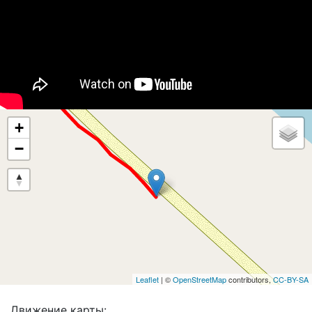
+
−
Leaflet
| ©
OpenStreetMap
contributors,
CC-BY-SA
Движение карты: