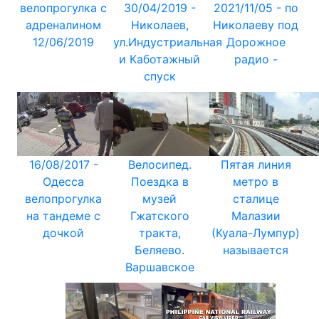
велопрогулка с
30/04/2019 -
2021/11/05 - по
адреналином
Николаев,
Николаеву под
12/06/2019
ул.Индустриальная
Дорожное
и Каботажный
радио -
спуск
16/08/2017 -
Велосипед.
Пятая линия
Одесса
Поездка в
метро в
велопрогулка
музей
сталице
на тандеме с
Гжатского
Малазии
дочкой
тракта,
(Куала-Лумпур)
Беляево.
называется
Варшавское