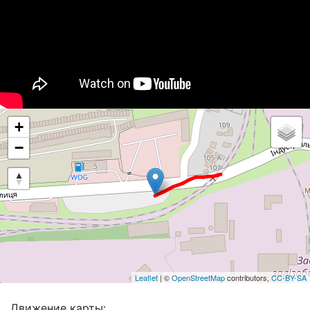
+
−
Leaflet
| ©
OpenStreetMap
contributors,
CC-BY-SA
Движение карты: