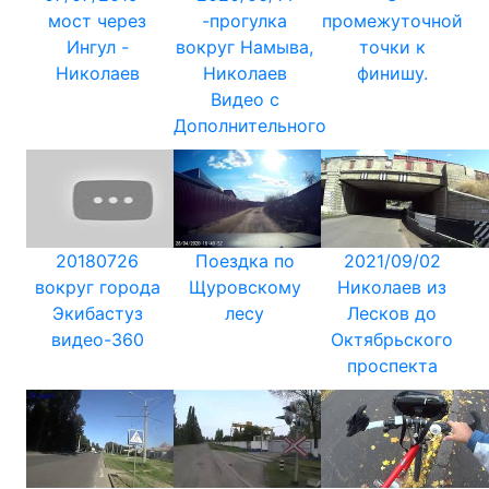
мост через
-прогулка
промежуточной
Ингул -
вокруг Намыва,
точки к
Николаев
Николаев
финишу.
Видео с
Дополнительного
20180726
Поездка по
2021/09/02
вокруг города
Щуровскому
Николаев из
Экибастуз
лесу
Лесков до
видео-360
Октябрьского
проспекта