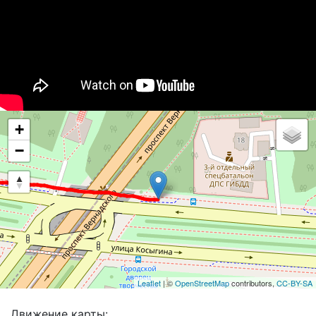
+
−
Leaflet
| ©
OpenStreetMap
contributors,
CC-BY-SA
Движение карты: