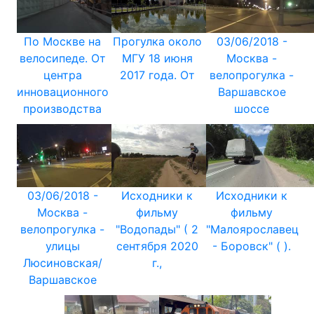
По Москве на
Прогулка около
03/06/2018 -
велосипеде. От
МГУ 18 июня
Москва -
центра
2017 года. От
велопрогулка -
инновационного
Варшавское
производства
шоссе
03/06/2018 -
Исходники к
Исходники к
Москва -
фильму
фильму
велопрогулка -
"Водопады" ( 2
"Малоярославец
улицы
сентября 2020
- Боровск" ( ).
Люсиновская/
г.,
Варшавское