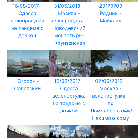
16/08/2017 -
31/05/2018 -
20170709
Одесса
Москва -
Родник -
велопрогулка
велопрогулка -
Майкаин
на тандеме с
Новодевичий
дочкой
монастырь-
Фрунзенская
Югорск -
16/08/2017 -
02/06/2018 -
Советский
Одесса
Москва -
велопрогулка
велопрогулка -
на тандеме с
по
дочкой
Ломоносовкому/
Нахимовскому