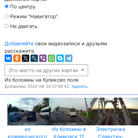
По центру.
Режим "Навигатор".
Не двигать.
Добавляйте
свои видеозаписи и друзьям
расскажите.
Это место на других картах
Из Коломны на Куликово поле
Добавлено 2020-08-20 07:08:43.
Удалить.
из
Из Коломны в
Электричка
краеведческого
Климовск 12
Славутич-