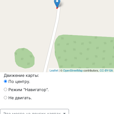
Leaflet
| ©
OpenStreetMap
contributors,
CC-BY-SA
Движение карты:
По центру.
Режим "Навигатор".
Не двигать.
Это место на других картах