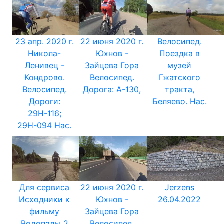
23 апр. 2020 г.
22 июня 2020 г.
Велосипед.
Никола-
Юхнов -
Поездка в
Ленивец -
Зайцева Гора
музей
Кондрово.
Велосипед.
Гжатского
Велосипед.
Дорога: А-130,
тракта,
Дороги:
Беляево. Нас.
29Н-116;
29Н-094 Нас.
Для сервиса
22 июня 2020 г.
Jerzens
Исходники к
Юхнов -
26.04.2022
фильму
Зайцева Гора
Водопады 2
Велосипед.