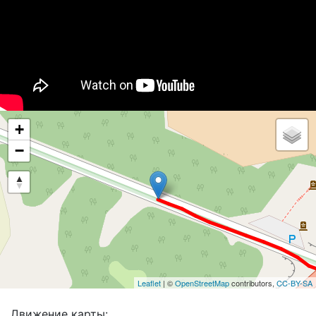
+
−
Leaflet
| ©
OpenStreetMap
contributors,
CC-BY-SA
Движение карты: