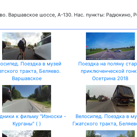
о. Варшавское шоссе, А-130. Нас. пункты: Радюкино, Ре
осипед. Поездка в музей
Поездка на поляну стар
атского тракта, Беляево.
приключенческой гон
Варшавское
Осетрина 2018
дники к фильму "Износки -
Велосипед. Поездка в м
Курганы" ( )
Гжатского тракта, Беляев