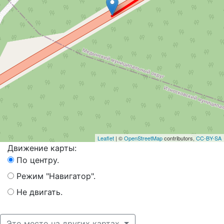
Leaflet
| ©
OpenStreetMap
contributors,
CC-BY-SA
Движение карты:
По центру.
Режим "Навигатор".
Не двигать.
Это место на других картах