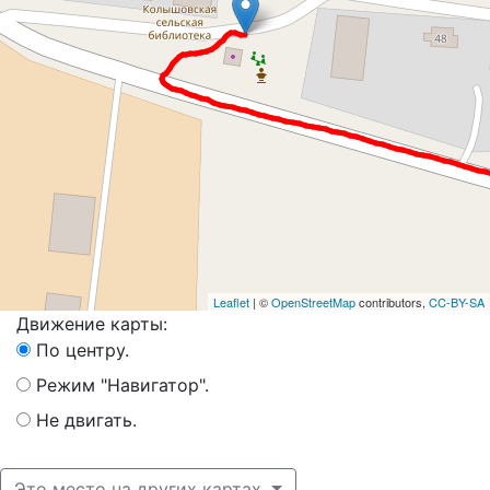
Leaflet
| ©
OpenStreetMap
contributors,
CC-BY-SA
Движение карты:
По центру.
Режим "Навигатор".
Не двигать.
Это место на других картах