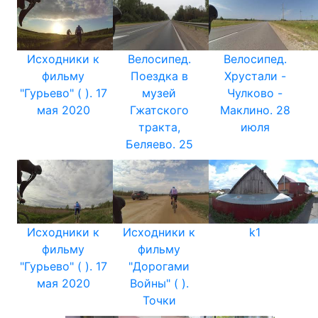
Исходники к
Велосипед.
Велосипед.
фильму
Поездка в
Хрустали -
"Гурьево" ( ). 17
музей
Чулково -
мая 2020
Гжатского
Маклино. 28
тракта,
июля
Беляево. 25
Исходники к
Исходники к
k1
фильму
фильму
"Гурьево" ( ). 17
"Дорогами
мая 2020
Войны" ( ).
Точки