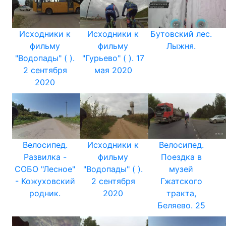
Исходники к
Исходники к
Бутовский лес.
фильму
фильму
Лыжня.
"Водопады" ( ).
"Гурьево" ( ). 17
2 сентября
мая 2020
2020
Велосипед.
Исходники к
Велосипед.
Развилка -
фильму
Поездка в
СОБО "Лесное"
"Водопады" ( ).
музей
- Кожуховский
2 сентября
Гжатского
родник.
2020
тракта,
Беляево. 25