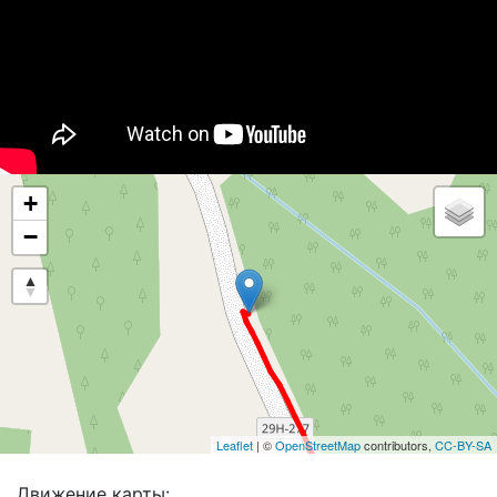
+
−
Leaflet
| ©
OpenStreetMap
contributors,
CC-BY-SA
Движение карты: