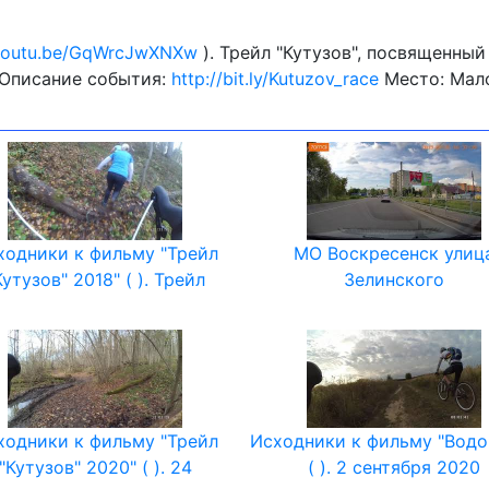
/youtu.be/GqWrcJwXNXw
). Трейл "Кутузов", посвященн
. Описание события:
http://bit.ly/Kutuzov_race
Место: Мало
ходники к фильму "Трейл
МО Воскресенск улиц
Кутузов" 2018" ( ). Трейл
Зелинского
ходники к фильму "Трейл
Исходники к фильму "Водо
"Кутузов" 2020" ( ). 24
( ). 2 сентября 2020