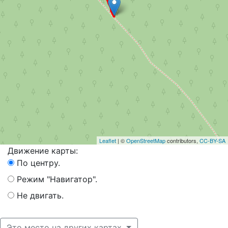
Leaflet
| ©
OpenStreetMap
contributors,
CC-BY-SA
Движение карты:
По центру.
Режим "Навигатор".
Не двигать.
Это место на других картах