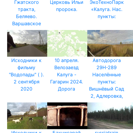
Гжатского
Церковь Ильи
ЭкоТехноПарк
тракта,
пророка.
«Калуга. Нас.
Беляево.
пункты:
Варшавское
Исходники к
10 апреля.
Автодорога
фильму
Велозаезд
29Н-289
"Водопады" ( ).
Калуга -
Населённые
2 сентября
Гагарин 2024.
пункты:
2020
Дорога
Вишнёвый Сад
2, Адлеровка,
Исходники к
Бахчисарай
russiatrain