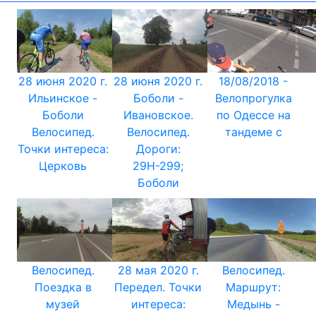
28 июня 2020 г.
28 июня 2020 г.
18/08/2018 -
Ильинское -
Боболи -
Велопрогулка
Боболи
Ивановское.
по Одессе на
Велосипед.
Велосипед.
тандеме с
Точки интереса:
Дороги:
Церковь
29Н-299;
Боболи
Велосипед.
28 мая 2020 г.
Велосипед.
Поездка в
Передел. Точки
Маршрут:
музей
интереса:
Медынь -