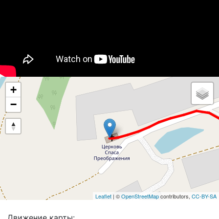
+
−
Leaflet
| ©
OpenStreetMap
contributors,
CC-BY-SA
Движение карты: