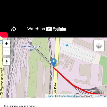
+
−
Leaflet
| ©
OpenStreetMap
contributors,
CC-BY-SA
Движение карты: