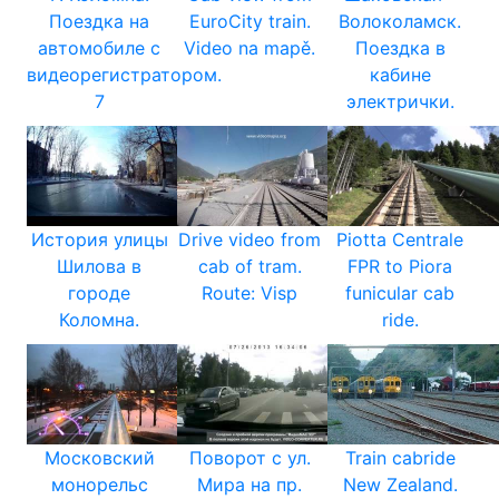
Поездка на
EuroCity train.
Волоколамск.
автомобиле с
Video na mapě.
Поездка в
видеорегистратором.
кабине
7
электрички.
История улицы
Drive video from
Piotta Centrale
Шилова в
cab of tram.
FPR to Piora
городе
Route: Visp
funicular cab
Коломна.
ride.
Московский
Поворот с ул.
Train cabride
монорельс
Мира на пр.
New Zealand.