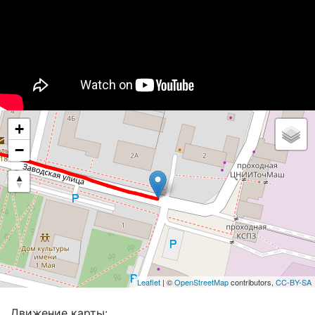
+
−
Leaflet
| ©
OpenStreetMap
contributors,
CC-BY-SA
Движение карты: