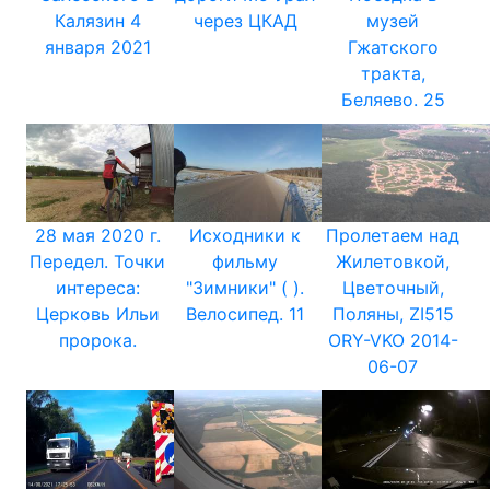
Калязин 4
через ЦКАД
музей
января 2021
Гжатского
тракта,
Беляево. 25
28 мая 2020 г.
Исходники к
Пролетаем над
Передел. Точки
фильму
Жилетовкой,
интереса:
"Зимники" ( ).
Цветочный,
Церковь Ильи
Велосипед. 11
Поляны, ZI515
пророка.
ORY-VKO 2014-
06-07