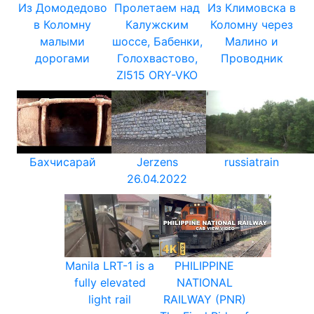
Из Домодедово
Пролетаем над
Из Климовска в
в Коломну
Калужским
Коломну через
малыми
шоссе, Бабенки,
Малино и
дорогами
Голохвастово,
Проводник
ZI515 ORY-VKO
Бахчисарай
Jerzens
russiatrain
26.04.2022
Manila LRT-1 is a
PHILIPPINE
fully elevated
NATIONAL
light rail
RAILWAY (PNR)