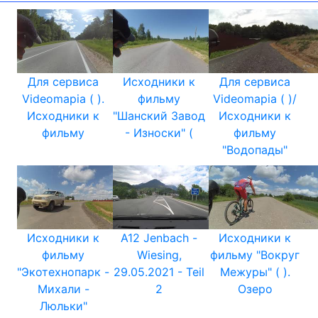
Для сервиса
Исходники к
Для сервиса
Videomapia ( ).
фильму
Videomapia ( )/
Исходники к
"Шанский Завод
Исходники к
фильму
- Износки" (
фильму
"Водопады"
Исходники к
A12 Jenbach -
Исходники к
фильму
Wiesing,
фильму "Вокруг
"Экотехнопарк -
29.05.2021 - Teil
Межуры" ( ).
Михали -
2
Озеро
Люльки"