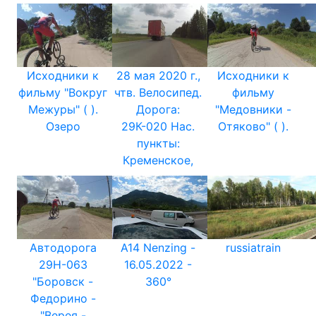
Исходники к
28 мая 2020 г.,
Исходники к
фильму "Вокруг
чтв. Велосипед.
фильму
Межуры" ( ).
Дорога:
"Медовники -
Озеро
29К-020 Нас.
Отяково" ( ).
пункты:
Кременское,
Автодорога
A14 Nenzing -
russiatrain
29Н-063
16.05.2022 -
"Боровск -
360°
Федорино -
"Верея -