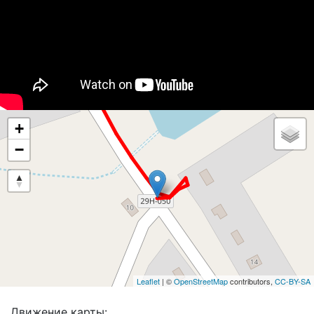
+
−
Leaflet
| ©
OpenStreetMap
contributors,
CC-BY-SA
Движение карты: