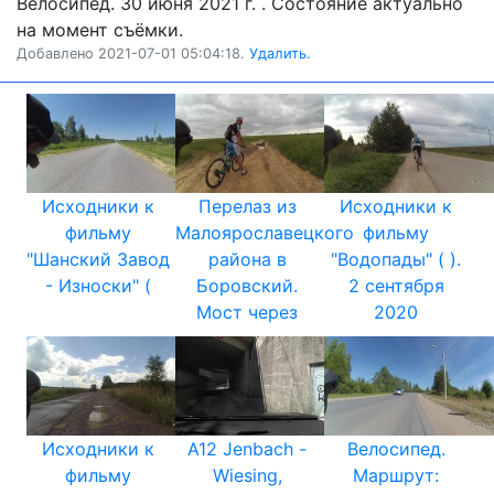
Велосипед. 30 июня 2021 г. . Состояние актуально
на момент съёмки.
Добавлено 2021-07-01 05:04:18.
Удалить.
Исходники к
Перелаз из
Исходники к
фильму
Малоярославецкого
фильму
"Шанский Завод
района в
"Водопады" ( ).
- Износки" (
Боровский.
2 сентября
Мост через
2020
Исходники к
A12 Jenbach -
Велосипед.
фильму
Wiesing,
Маршрут: