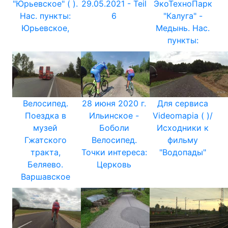
"Юрьевское" ( ).
29.05.2021 - Teil
ЭкоТехноПарк
Нас. пункты:
6
"Калуга" -
Юрьевское,
Медынь. Нас.
пункты:
Велосипед.
28 июня 2020 г.
Для сервиса
Поездка в
Ильинское -
Videomapia ( )/
музей
Боболи
Исходники к
Гжатского
Велосипед.
фильму
тракта,
Точки интереса:
"Водопады"
Беляево.
Церковь
Варшавское