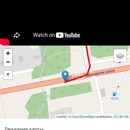
+
−
Leaflet
| ©
OpenStreetMap
contributors,
CC-BY-SA
Движение карты: