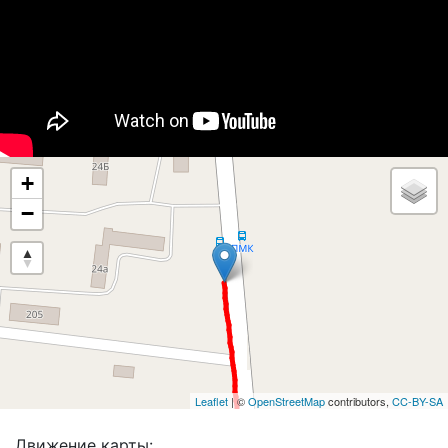
+
−
Leaflet
| ©
OpenStreetMap
contributors,
CC-BY-SA
Движение карты: