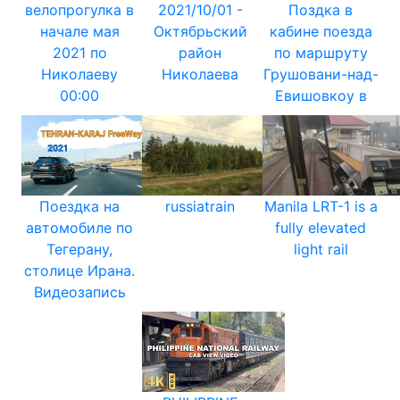
велопрогулка в
2021/10/01 -
Поздка в
начале мая
Октябрьский
кабине поезда
2021 по
район
по маршруту
Николаеву
Николаева
Грушовани-над-
00:00
Евишовкоу в
Поездка на
russiatrain
Manila LRT-1 is a
автомобиле по
fully elevated
Тегерану,
light rail
столице Ирана.
Видеозапись