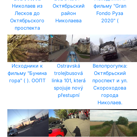
Николаев из
Октябрьский
фильму "Gran
Лесков до
район
Fondo Руза
Октябрьского
Николаева
2020" (
проспекта
Исходники к
Ostravská
Велопрогулка:
фильму "Бунина
trolejbusová
Октябрьский
гора" ( ). ООПТ
linka 101, která
проспект и ул.
spojuje nový
Скороходова
přestupní
города
Николаев.