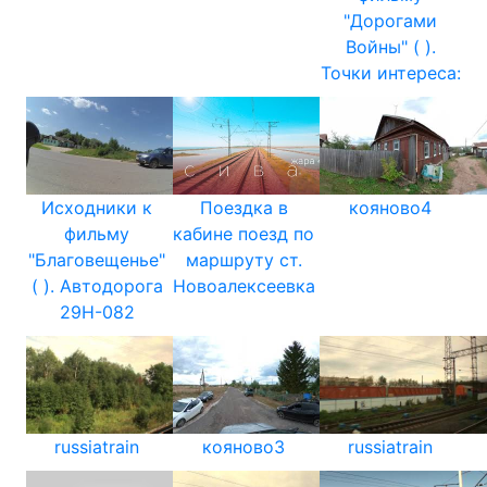
"Дорогами
Войны" ( ).
Точки интереса:
Исходники к
Поездка в
кояново4
фильму
кабине поезд по
"Благовещенье"
маршруту ст.
( ). Автодорога
Новоалексеевка
29Н-082
russiatrain
кояново3
russiatrain