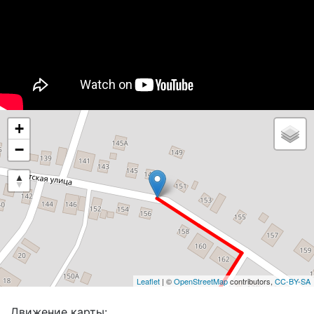
+
−
Leaflet
| ©
OpenStreetMap
contributors,
CC-BY-SA
Движение карты: