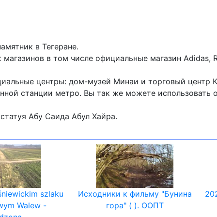
амятник в Тегеране.
агазинов в том числе официальные магазин Adidas, R
иальные центры: дом-музей Минаи и торговый центр Ка
нной станции метро. Вы так же можете использовать 
​статуя Абу Саида Абул Хайра.
śniewickim szlaku
Исходники к фильму "Бунина
20
wym Walew -
гора" ( ). ООПТ