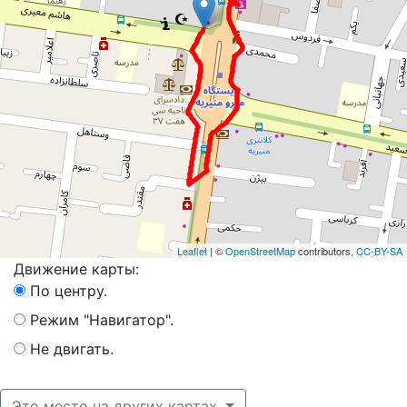
Leaflet
| ©
OpenStreetMap
contributors,
CC-BY-SA
Движение карты:
По центру.
Режим "Навигатор".
Не двигать.
Это место на других картах