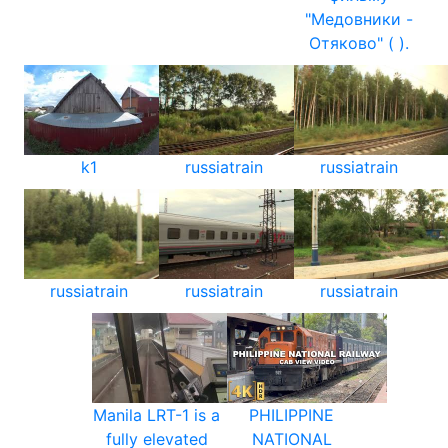
"Медовники -
Отяково" ( ).
k1
russiatrain
russiatrain
russiatrain
russiatrain
russiatrain
Manila LRT-1 is a
PHILIPPINE
fully elevated
NATIONAL