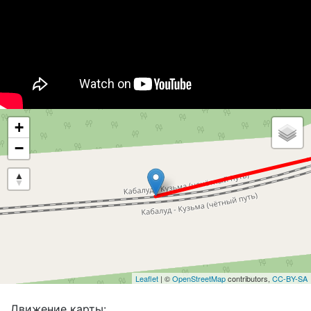
+
−
Leaflet
| ©
OpenStreetMap
contributors,
CC-BY-SA
Движение карты: