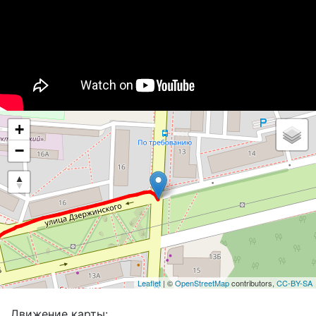
+
−
Leaflet
| ©
OpenStreetMap
contributors,
CC-BY-SA
Движение карты: