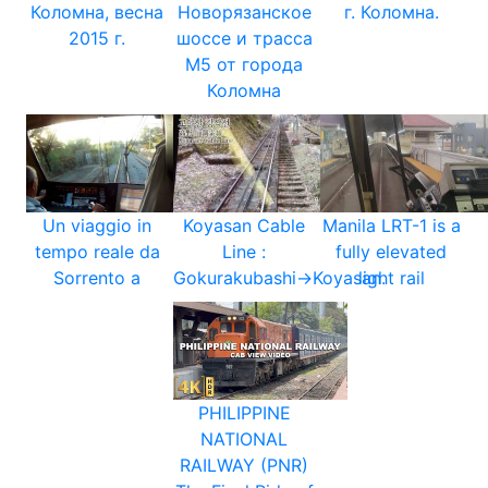
Коломна, весна
Новорязанское
г. Коломна.
2015 г.
шоссе и трасса
М5 от города
Коломна
Un viaggio in
Koyasan Cable
Manila LRT-1 is a
tempo reale da
Line :
fully elevated
Sorrento a
Gokurakubashi→Koyasan.
light rail
PHILIPPINE
NATIONAL
RAILWAY (PNR)