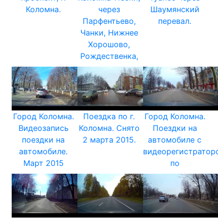
Коломна.
через
Шаумянский
Парфентьево,
перевал.
Чанки, Нижнее
Хорошово,
Рождественка,
Город Коломна.
Поездка по г.
Город Коломна.
Видеозапись
Коломна. Снято
Поездки на
поездки на
2 марта 2015.
автомобиле с
автомобиле.
видеорегистратор
Март 2015
по