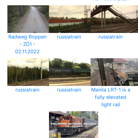
Radweg Roppen
russiatrain
russiatrain
- ZÖ1 -
02.11.2022
russiatrain
russiatrain
Manila LRT-1 is a
fully elevated
light rail