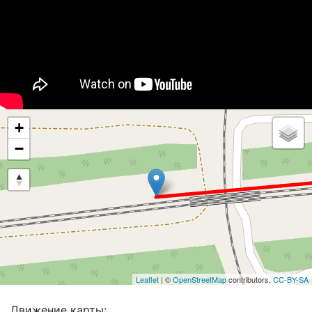
+
−
Leaflet
| ©
OpenStreetMap
contributors,
CC-BY-SA
Движение карты: