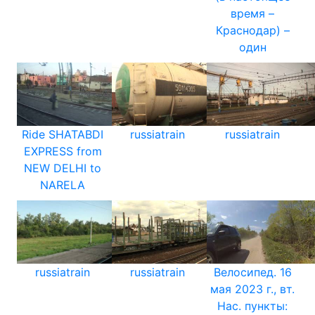
время –
Краснодар) –
один
Ride SHATABDI
russiatrain
russiatrain
EXPRESS from
NEW DELHI to
NARELA
russiatrain
russiatrain
Велосипед. 16
мая 2023 г., вт.
Нас. пункты: