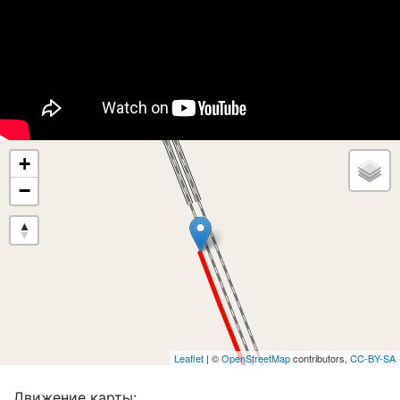
+
−
Leaflet
| ©
OpenStreetMap
contributors,
CC-BY-SA
Движение карты: