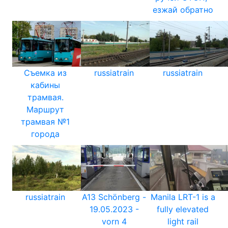
езжай обратно
Съемка из
russiatrain
russiatrain
кабины
трамвая.
Маршрут
трамвая №1
города
russiatrain
A13 Schönberg -
Manila LRT-1 is a
19.05.2023 -
fully elevated
vorn 4
light rail