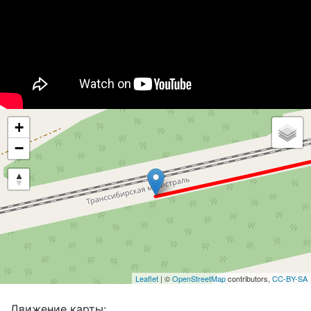
+
−
Leaflet
| ©
OpenStreetMap
contributors,
CC-BY-SA
Движение карты: