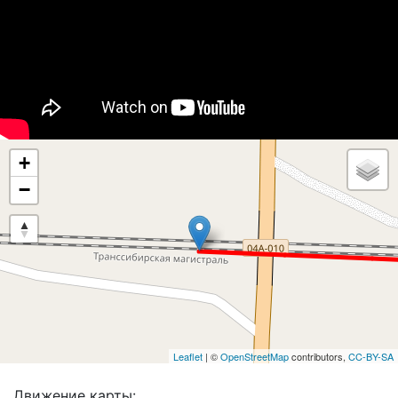
+
−
Leaflet
| ©
OpenStreetMap
contributors,
CC-BY-SA
Движение карты: