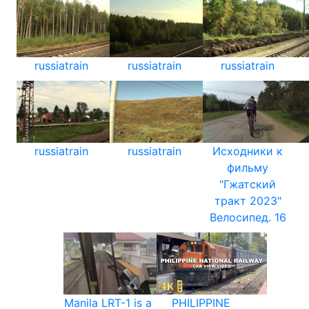
russiatrain
russiatrain
russiatrain
russiatrain
russiatrain
Исходники к
фильму
"Гжатский
тракт 2023"
Велосипед. 16
Manila LRT-1 is a
PHILIPPINE