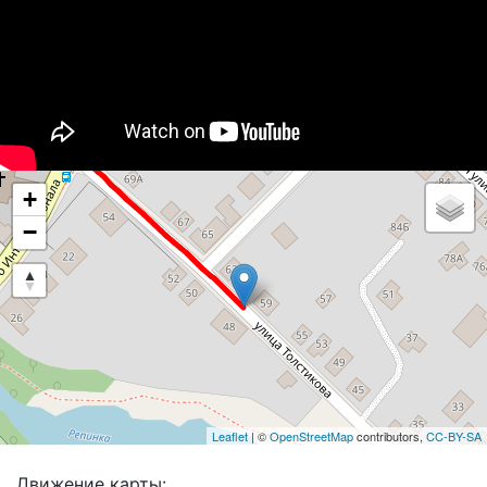
+
−
Leaflet
| ©
OpenStreetMap
contributors,
CC-BY-SA
Движение карты: