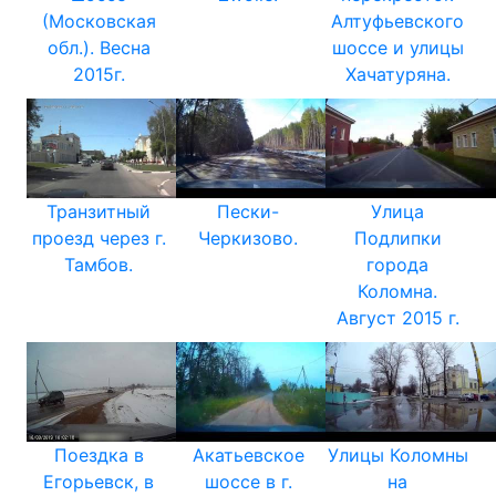
(Московская
Алтуфьевского
обл.). Весна
шоссе и улицы
2015г.
Хачатуряна.
Транзитный
Пески-
Улица
проезд через г.
Черкизово.
Подлипки
Тамбов.
города
Коломна.
Август 2015 г.
Поездка в
Акатьевское
Улицы Коломны
Егорьевск, в
шоссе в г.
на