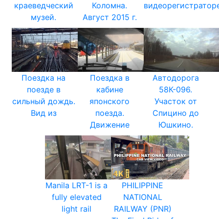
краеведческий
Коломна.
видеорегистраторе
музей.
Август 2015 г.
Поездка на
Поездка в
Автодорога
поезде в
кабине
58К-096.
сильный дождь.
японского
Участок от
Вид из
поезда.
Спицино до
Движение
Юшкино.
Manila LRT-1 is a
PHILIPPINE
fully elevated
NATIONAL
light rail
RAILWAY (PNR)