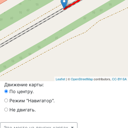
Leaflet
| ©
OpenStreetMap
contributors,
CC-BY-SA
Движение карты:
По центру.
Режим "Навигатор".
Не двигать.
Это место на других картах