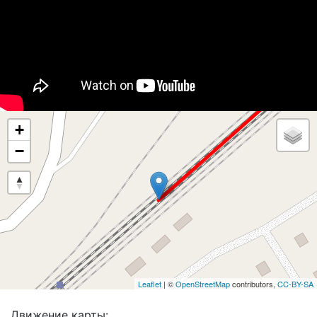
+
−
Leaflet
| ©
OpenStreetMap
contributors,
CC-BY-SA
Движение карты: