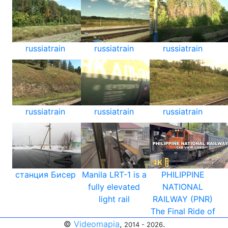
russiatrain
russiatrain
russiatrain
russiatrain
russiatrain
russiatrain
станция Бисер
Manila LRT-1 is a
PHILIPPINE
fully elevated
NATIONAL
light rail
RAILWAY (PNR)
The Final Ride of
©
Videomapia
,
.
2014 - 2026