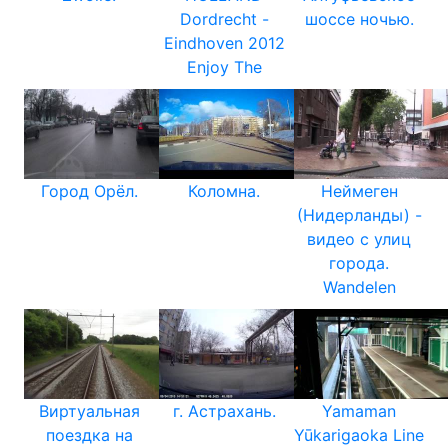
Dordrecht -
шоссе ночью.
Eindhoven 2012
Enjoy The
Город Орёл.
Коломна.
Неймеген
(Нидерланды) -
видео с улиц
города.
Wandelen
Виртуальная
г. Астрахань.
Yamaman
поездка на
Yūkarigaoka Line