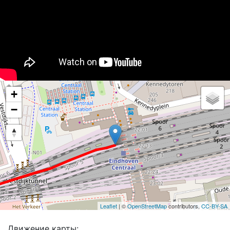
+
−
Leaflet
| ©
OpenStreetMap
contributors,
CC-BY-SA
Движение карты: