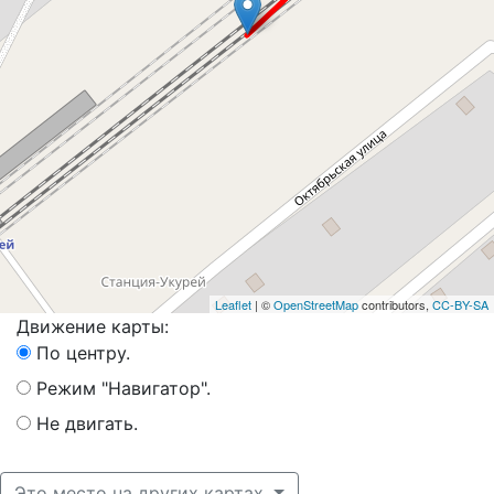
Leaflet
| ©
OpenStreetMap
contributors,
CC-BY-SA
Движение карты:
По центру.
Режим "Навигатор".
Не двигать.
Это место на других картах