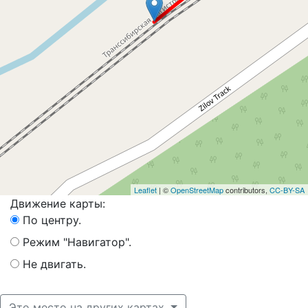
Leaflet
| ©
OpenStreetMap
contributors,
CC-BY-SA
Движение карты:
По центру.
Режим "Навигатор".
Не двигать.
Это место на других картах