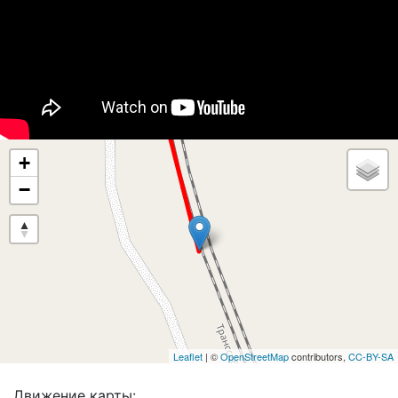
+
−
Leaflet
| ©
OpenStreetMap
contributors,
CC-BY-SA
Движение карты: