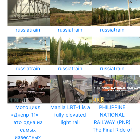
russiatrain
russiatrain
russiatrain
russiatrain
russiatrain
russiatrain
Мотоцикл
Manila LRT-1 is a
PHILIPPINE
«Днепр-11» —
fully elevated
NATIONAL
это одна из
light rail
RAILWAY (PNR)
самых
The Final Ride of
известных