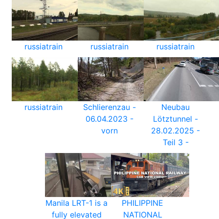
russiatrain
russiatrain
russiatrain
russiatrain
Schlierenzau -
Neubau
06.04.2023 -
Lötztunnel -
vorn
28.02.2025 -
Teil 3 -
Manila LRT-1 is a
PHILIPPINE
fully elevated
NATIONAL