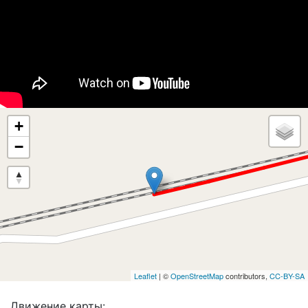
+
−
Leaflet
| ©
OpenStreetMap
contributors,
CC-BY-SA
Движение карты: