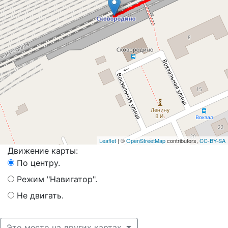
Leaflet
| ©
OpenStreetMap
contributors,
CC-BY-SA
Движение карты:
По центру.
Режим "Навигатор".
Не двигать.
Это место на других картах