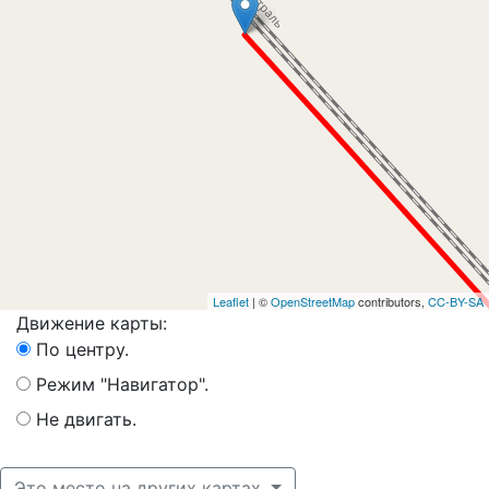
Leaflet
| ©
OpenStreetMap
contributors,
CC-BY-SA
Движение карты:
По центру.
Режим "Навигатор".
Не двигать.
Это место на других картах