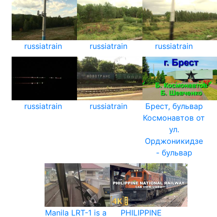
russiatrain
russiatrain
russiatrain
russiatrain
russiatrain
Брест, бульвар
Космонавтов от
ул.
Орджоникидзе
- бульвар
Manila LRT-1 is a
PHILIPPINE