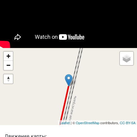
+
−
Leaflet
| ©
OpenStreetMap
contributors,
CC-BY-SA
Движение карты: