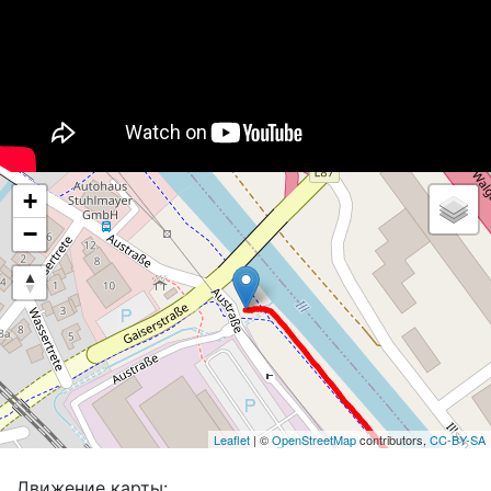
+
−
Leaflet
| ©
OpenStreetMap
contributors,
CC-BY-SA
Движение карты: