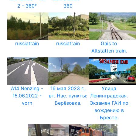
2 - 360°
360
russiatrain
russiatrain
Gais to
Altstätten train.
A14 Nenzing -
16 мая 2023 г.,
Улица
15.06.2022 -
вт. Нас. пункты:
Ленинградская.
vorn
Берёзовка.
Экзамен ГАИ по
вождению в
Бресте.