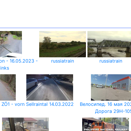
on - 16.05.2023 -
russiatrain
russiatrain
links
ZÖ1 - vorn
Sellraintal 14.03.2022
Велосипед. 16 мая 2023
Дорога 29Н-10