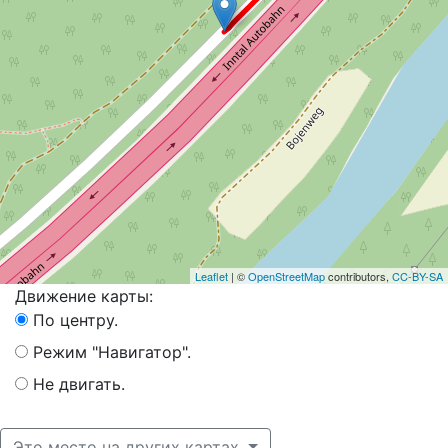
Leaflet
| ©
OpenStreetMap
contributors,
CC-BY-SA
Движение карты:
По центру.
Режим "Навигатор".
Не двигать.
Это место на других картах