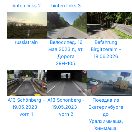
hinten links 2
hinten links 3
russiatrain
Велосипед. 16
Befahrung
мая 2023 г., вт.
Birgitzeralm -
Дорога
18.06.2026
29Н-105.
A13 Schönberg -
A13 Schönberg -
Поездка из
19.05.2023 -
19.05.2023 -
Екатеринбурга
vorn 1
vorn 2
до
Уралхиммаша,
Химмаша,