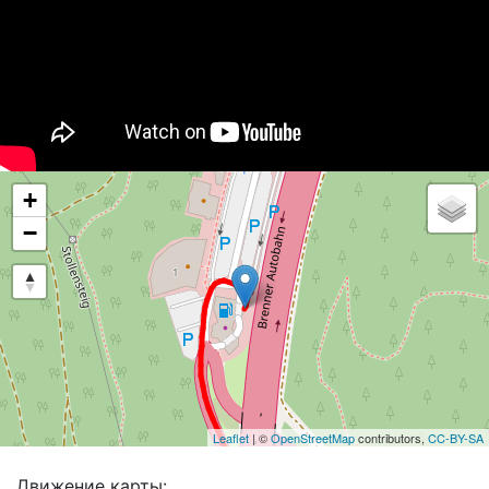
+
−
Leaflet
| ©
OpenStreetMap
contributors,
CC-BY-SA
Движение карты: