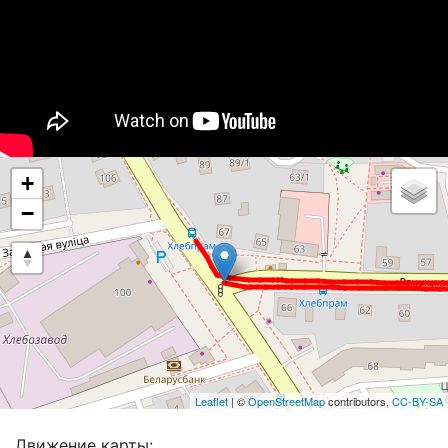
+
−
Leaflet
| ©
OpenStreetMap
contributors,
CC-BY-SA
Движение карты: