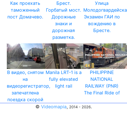
Как проехать
Брест.
Улица
таможенный
Горбатый мост.
Молодогвардейска
пост Домачево.
Дорожные
Экзамен ГАИ по
знаки и
вождению в
дорожная
Бресте.
разметка.
В видео, снятом
Manila LRT-1 is a
PHILIPPINE
на
fully elevated
NATIONAL
видеорегистратор,
light rail
RAILWAY (PNR)
запечатлена
The Final Ride of
поездка скорой
©
Videomapia
,
.
2014 - 2026