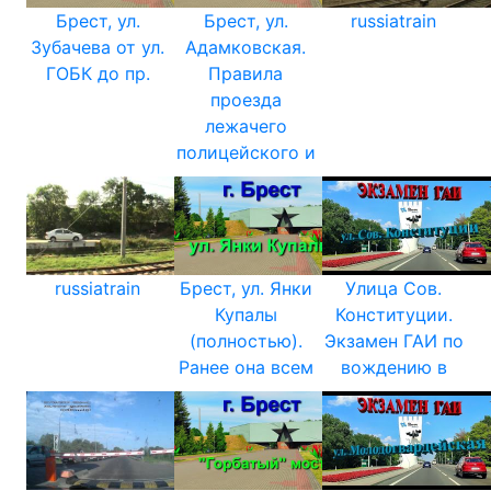
Брест, ул.
Брест, ул.
russiatrain
Зубачева от ул.
Адамковская.
ГОБК до пр.
Правила
проезда
лежачего
полицейского и
russiatrain
Брест, ул. Янки
Улица Сов.
Купалы
Конституции.
(полностью).
Экзамен ГАИ по
Ранее она всем
вождению в