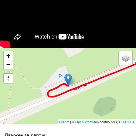
+
−
Leaflet
| ©
OpenStreetMap
contributors,
CC-BY-SA
Движение карты: