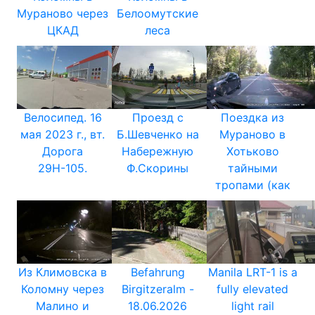
Мураново через
Белоомутские
ЦКАД
леса
Велосипед. 16
Проезд с
Поездка из
мая 2023 г., вт.
Б.Шевченко на
Мураново в
Дорога
Набережную
Хотьково
29Н-105.
Ф.Скорины
тайными
тропами (как
Из Климовска в
Befahrung
Manila LRT-1 is a
Коломну через
Birgitzeralm -
fully elevated
Малино и
18.06.2026
light rail